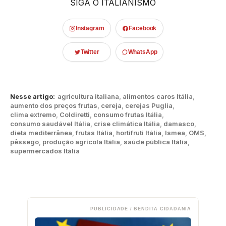
SIGA O ITALIANISMO
Instagram
Facebook
Twitter
WhatsApp
Nesse artigo:
agricultura italiana
,
alimentos caros Itália
,
aumento dos preços frutas
,
cereja
,
cerejas Puglia
,
clima extremo
,
Coldiretti
,
consumo frutas Itália
,
consumo saudável Itália
,
crise climática Itália
,
damasco
,
dieta mediterrânea
,
frutas Itália
,
hortifruti Itália
,
Ismea
,
OMS
,
pêssego
,
produção agrícola Itália
,
saúde pública Itália
,
supermercados Itália
PUBLICIDADE / BENDITA CIDADANIA