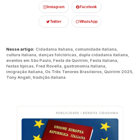
Instagram
Facebook
Twitter
WhatsApp
Nesse artigo:
Cidadania italiana
,
comunidade italiana
,
cultura italiana
,
danças folclóricas
,
dupla cidadania italiana
,
eventos em São Paulo
,
Festa de Quiririm
,
Festa italiana
,
festas típicas
,
Fred Rovella
,
gastronomia italiana
,
imigração italiana
,
Os Três Tenores Brasileiros
,
Quiririm 2025
,
Tony Angeli
,
tradição italiana
PUBLICIDADE / BENDITA CIDADANIA