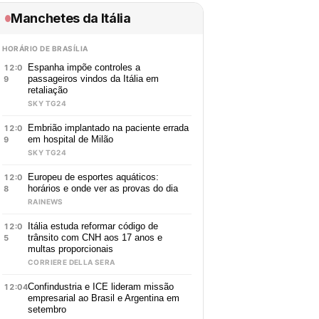
Manchetes da Itália
HORÁRIO DE BRASÍLIA
Espanha impõe controles a
12:0
passageiros vindos da Itália em
9
retaliação
SKY TG24
Embrião implantado na paciente errada
12:0
em hospital de Milão
9
SKY TG24
Europeu de esportes aquáticos:
12:0
horários e onde ver as provas do dia
8
RAINEWS
Itália estuda reformar código de
12:0
trânsito com CNH aos 17 anos e
5
multas proporcionais
CORRIERE DELLA SERA
Confindustria e ICE lideram missão
12:04
empresarial ao Brasil e Argentina em
setembro