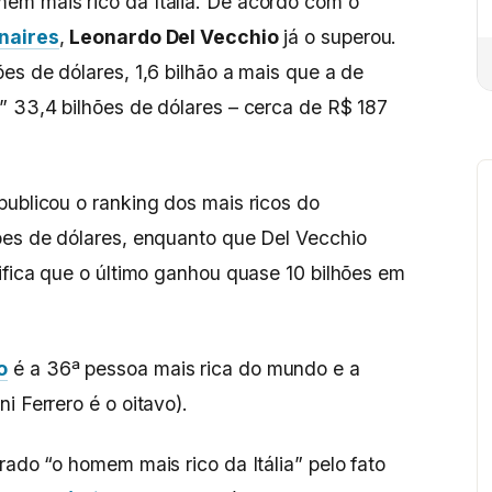
em mais rico da Itália. De acordo com o
onaires
,
Leonardo Del Vecchio
já o superou.
es de dólares, 1,6 bilhão a mais que a de
” 33,4 bilhões de dólares – cerca de R$ 187
publicou o ranking dos mais ricos do
ões de dólares, enquanto que Del Vecchio
nifica que o último ganhou quase 10 bilhões em
o
é a 36ª pessoa mais rica do mundo e a
i Ferrero é o oitavo).
rado “o homem mais rico da Itália” pelo fato