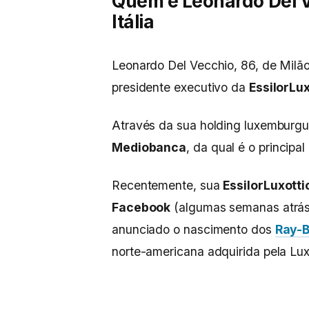
Quem é Leonardo Del V
Itália
Leonardo Del Vecchio, 86, de Milão
presidente executivo da
EssilorLu
Através da sua holding luxemburg
Mediobanca
, da qual é o principa
Recentemente, sua
EssilorLuxotti
Facebook
(algumas semanas atrás 
anunciado o nascimento dos
Ray-B
norte-americana adquirida pela Lux