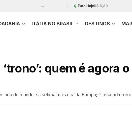
…
Euro Hoje
R$ 5,89
DADANIA
ITÁLIA NO BRASIL
DESTINOS
MAI
o ‘trono’: quem é agora
 rica do mundo e a sétima mais rica da Europa; Giovanni Ferrero