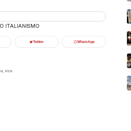
 O ITALIANISMO
Twitter
WhatsApp
io
,
rico