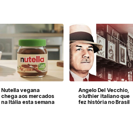
Nutella vegana
Angelo Del Vecchio,
chega aos mercados
o luthier italiano que
na Itália esta semana
fez história no Brasil