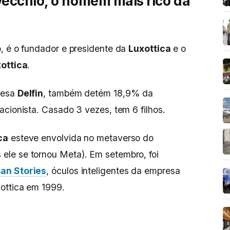
ecchio, o homem mais rico da
, é o fundador e presidente da
Luxottica
e o
xottica
.
uesa
Delfin
, também detém 18,9% da
l acionista. Casado 3 vezes, tem 6 filhos.
ca
esteve envolvida no metaverso do
ele se tornou Meta). Em setembro, foi
an Stories
, óculos inteligentes da empresa
ottica em 1999.