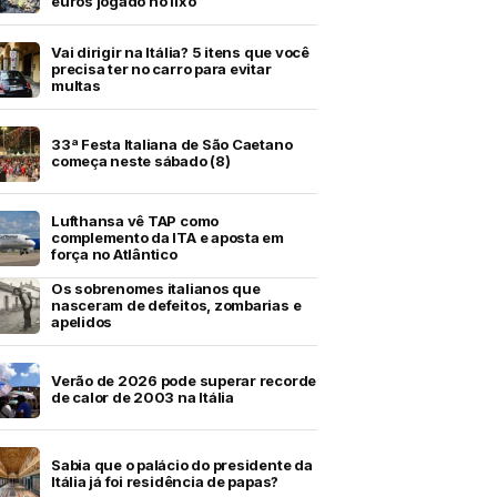
euros jogado no lixo
Vai dirigir na Itália? 5 itens que você
precisa ter no carro para evitar
multas
33ª Festa Italiana de São Caetano
começa neste sábado (8)
Lufthansa vê TAP como
complemento da ITA e aposta em
força no Atlântico
Os sobrenomes italianos que
nasceram de defeitos, zombarias e
apelidos
Verão de 2026 pode superar recorde
de calor de 2003 na Itália
Sabia que o palácio do presidente da
Itália já foi residência de papas?