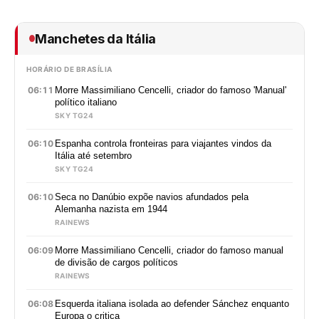
Manchetes da Itália
HORÁRIO DE BRASÍLIA
06:11
Morre Massimiliano Cencelli, criador do famoso 'Manual'
político italiano
SKY TG24
06:10
Espanha controla fronteiras para viajantes vindos da
Itália até setembro
SKY TG24
06:10
Seca no Danúbio expõe navios afundados pela
Alemanha nazista em 1944
RAINEWS
06:09
Morre Massimiliano Cencelli, criador do famoso manual
de divisão de cargos políticos
RAINEWS
06:08
Esquerda italiana isolada ao defender Sánchez enquanto
Europa o critica