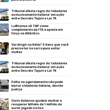
Tribunal afasta regra da ‘cidadania
exclusivamente italiana’ em ação
entre Decreto Tajani e Lei 74
Lufthansa vê TAP como
complemento da ITA e aposta em
força no Atlântico
Vai dirigir na Itália? 5 itens que você
precisa ter no carro para evitar
multas
Tribunal afasta regra da ‘cidadania
exclusivamente italiana’ em ação
entre Decreto Tajani e Lei 74
Falha no agendamento não pode
barrar cidadania italiana, decide
justiça
Garis italianos ajudam mulher a
recuperar bilhete de 1 milhão de
euros jogado no lixo