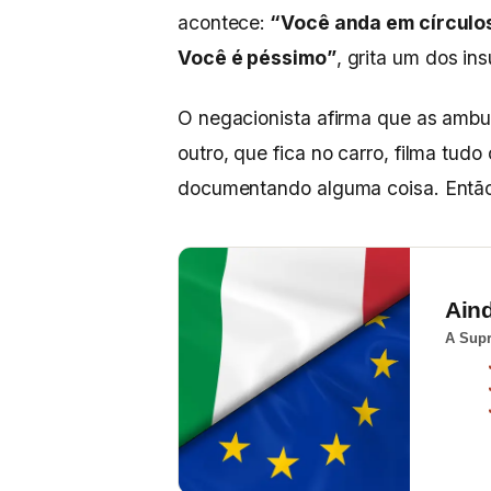
acontece:
“Você anda em círculos
Você é péssimo”
, grita um dos in
O negacionista afirma que as ambul
outro, que fica no carro, filma tud
documentando alguma coisa. Então 
Ain
A Supr