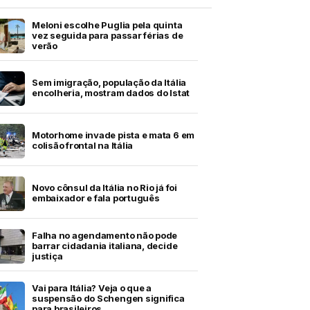
Meloni escolhe Puglia pela quinta
vez seguida para passar férias de
verão
Sem imigração, população da Itália
encolheria, mostram dados do Istat
Motorhome invade pista e mata 6 em
colisão frontal na Itália
Novo cônsul da Itália no Rio já foi
embaixador e fala português
Falha no agendamento não pode
barrar cidadania italiana, decide
justiça
Vai para Itália? Veja o que a
suspensão do Schengen significa
para brasileiros