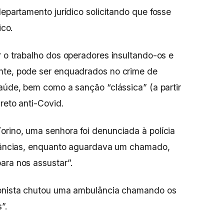
departamento jurídico solicitando que fosse
lico.
r o trabalho dos operadores insultando-os e
nte, pode ser enquadrados no crime de
saúde, bem como a sanção “clássica” (a partir
creto anti-Covid.
rino, uma senhora foi denunciada à polícia
bulâncias, enquanto aguardava um chamado,
ara nos assustar”.
ionista chutou uma ambulância chamando os
s”.