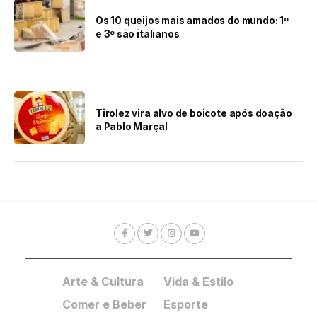
Os 10 queijos mais amados do mundo: 1⁠º
e 3⁠º são italianos
Tirolez vira alvo de boicote após doação
a Pablo Marçal
Arte & Cultura
Vida & Estilo
Comer e Beber
Esporte