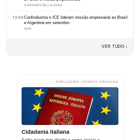
CORRIERE DELLA SERA
12:04
Confindustria e ICE lideram missão empresarial ao Brasil
e Argentina em setembro
AISE
VER TUDO ›
PUBLICIDADE / BENDITA CIDADANIA
Cidadania italiana
Saiba quem tem direito e como iniciar o