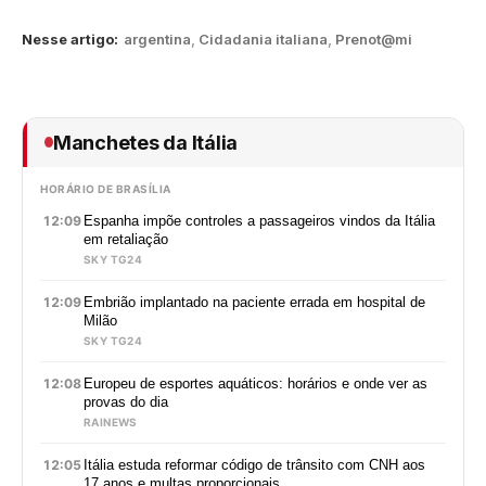
Nesse artigo:
argentina
,
Cidadania italiana
,
Prenot@mi
Manchetes da Itália
HORÁRIO DE BRASÍLIA
12:09
Espanha impõe controles a passageiros vindos da Itália
em retaliação
SKY TG24
12:09
Embrião implantado na paciente errada em hospital de
Milão
SKY TG24
12:08
Europeu de esportes aquáticos: horários e onde ver as
provas do dia
RAINEWS
12:05
Itália estuda reformar código de trânsito com CNH aos
17 anos e multas proporcionais