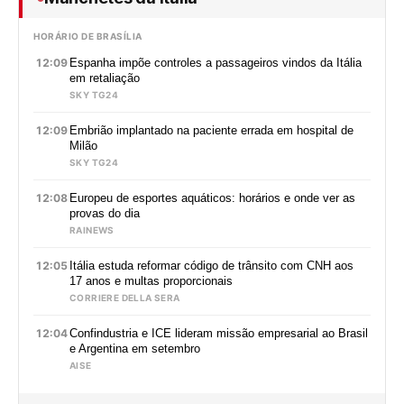
HORÁRIO DE BRASÍLIA
12:09
Espanha impõe controles a passageiros vindos da Itália
em retaliação
SKY TG24
12:09
Embrião implantado na paciente errada em hospital de
Milão
SKY TG24
12:08
Europeu de esportes aquáticos: horários e onde ver as
provas do dia
RAINEWS
12:05
Itália estuda reformar código de trânsito com CNH aos
17 anos e multas proporcionais
CORRIERE DELLA SERA
12:04
Confindustria e ICE lideram missão empresarial ao Brasil
e Argentina em setembro
AISE