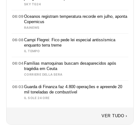
SKY TG24
06:09
Oceanos registram temperatura recorde em julho, aponta
Copernicus
RAINEWS
06:08
Campi Flegrei: Fico pede lei especial antissísmica
enquanto terra treme
IL TEMPO
06:04
Famílias marroquinas buscam desaparecidos após
tragédia em Ceuta
CORRIERE DELLA SERA
06:03
Guarda di Finanza faz 4.800 operações e apreende 20
mil toneladas de combustível
IL SOLE 24 ORE
VER TUDO ›