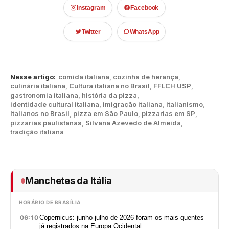
Instagram
Facebook
Twitter
WhatsApp
Nesse artigo:
comida italiana
,
cozinha de herança
,
culinária italiana
,
Cultura italiana no Brasil
,
FFLCH USP
,
gastronomia italiana
,
história da pizza
,
identidade cultural italiana
,
imigração italiana
,
italianismo
,
Italianos no Brasil
,
pizza em São Paulo
,
pizzarias em SP
,
pizzarias paulistanas
,
Silvana Azevedo de Almeida
,
tradição italiana
Manchetes da Itália
HORÁRIO DE BRASÍLIA
06:10
Copernicus: junho-julho de 2026 foram os mais quentes
já registrados na Europa Ocidental