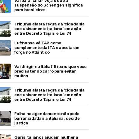
Vai para Itália? Veja o que a
suspensão do Schengen significa
para brasileiros
Tribunal afasta regra da ‘cidadania
exclusivamente italiana’ em ação
entre Decreto Tajani e Lei 74
Lufthansa vê TAP como
complemento da ITA e aposta em
força no Atlântico
Vai dirigir na Itália? 5 itens que você
precisa ter no carro para evitar
multas
Tribunal afasta regra da ‘cidadania
exclusivamente italiana’ em ação
entre Decreto Tajani e Lei 74
Falha no agendamento não pode
barrar cidadania italiana, decide
justiça
Garis italianos ajudam mulher a