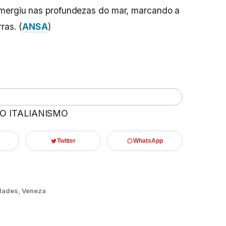
bmergiu nas profundezas do mar, marcando a
ras. (
ANSA
)
 O ITALIANISMO
Twitter
WhatsApp
dades
,
Veneza