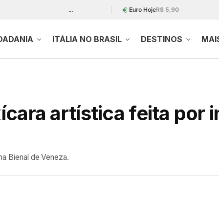
…
Euro Hoje
R$ 5,90
DADANIA
ITÁLIA NO BRASIL
DESTINOS
MAI
xícara artística feita por
 na Bienal de Veneza.