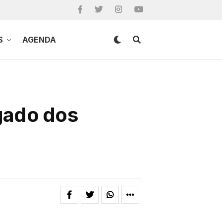
S
AGENDA
egado dos