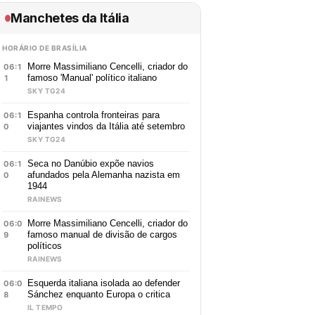
Manchetes da Itália
HORÁRIO DE BRASÍLIA
Morre Massimiliano Cencelli, criador do
06:1
famoso 'Manual' político italiano
1
SKY TG24
Espanha controla fronteiras para
06:1
viajantes vindos da Itália até setembro
0
SKY TG24
Seca no Danúbio expõe navios
06:1
afundados pela Alemanha nazista em
0
1944
RAINEWS
Morre Massimiliano Cencelli, criador do
06:0
famoso manual de divisão de cargos
9
políticos
RAINEWS
Esquerda italiana isolada ao defender
06:0
Sánchez enquanto Europa o critica
8
IL TEMPO