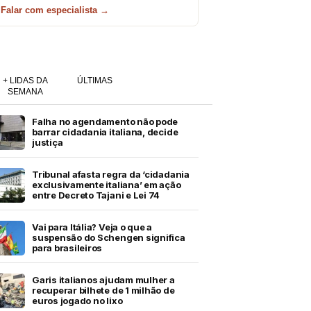
Falar com especialista →
+ LIDAS DA
ÚLTIMAS
SEMANA
Falha no agendamento não pode
barrar cidadania italiana, decide
justiça
Tribunal afasta regra da ‘cidadania
exclusivamente italiana’ em ação
entre Decreto Tajani e Lei 74
Vai para Itália? Veja o que a
suspensão do Schengen significa
para brasileiros
Garis italianos ajudam mulher a
recuperar bilhete de 1 milhão de
euros jogado no lixo