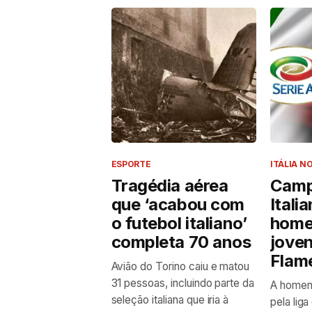
ESPORTE
ITÁLIA NO
Tragédia aérea
Camp
que ‘acabou com
Itali
o futebol italiano’
home
completa 70 anos
jove
Flam
Avião do Torino caiu e matou
31 pessoas, incluindo parte da
A homen
seleção italiana que iria à
pela liga