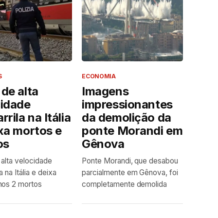
S
ECONOMIA
de alta
Imagens
cidade
impressionantes
rrila na Itália
da demolição da
xa mortos e
ponte Morandi em
os
Gênova
alta velocidade
Ponte Morandi, que desabou
a na Itália e deixa
parcialmente em Gênova, foi
nos 2 mortos
completamente demolida