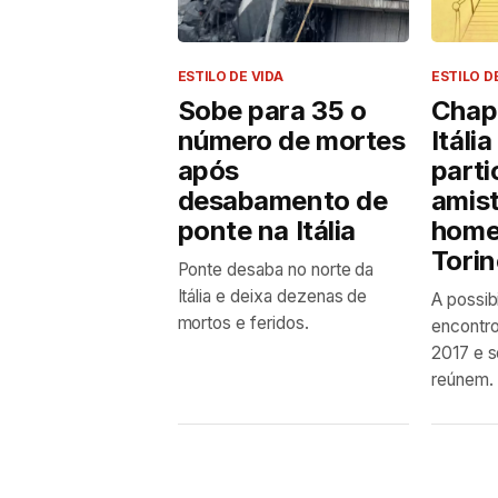
ESTILO DE VIDA
ESTILO D
Sobe para 35 o
Chape
número de mortes
Itáli
após
parti
desabamento de
amis
ponte na Itália
home
Tori
Ponte desaba no norte da
Itália e deixa dezenas de
A possib
mortos e feridos.
encontro
2017 e s
reúnem.