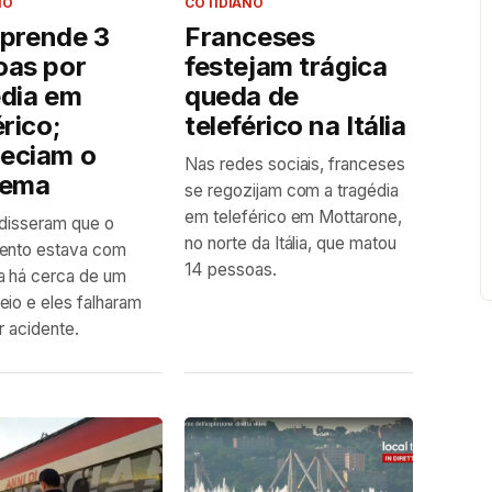
NO
COTIDIANO
a prende 3
Franceses
oas por
festejam trágica
édia em
queda de
érico;
teleférico na Itália
eciam o
Nas redes sociais, franceses
lema
se regozijam com a tragédia
em teleférico em Mottarone,
disseram que o
no norte da Itália, que matou
ento estava com
14 pessoas.
a há cerca de um
io e eles falharam
r acidente.