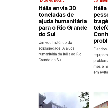
ITÁLIA NO BRASIL
COTIDIA
Itália envia 30
Itáli
toneladas de
pess
ajuda humanitária
trag
para o Rio Grande
telef
do Sul
Conh
prob
Um voo histórico de
solidariedade: A ajuda
Detidos 
humanitária da Itália ao Rio
equipam
Grande do Sul.
problem
mês e me
em evita