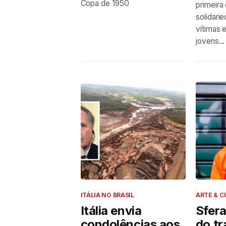
Copa de 1950
primeira 
solidari
vítimas
jovens...
ITÁLIA NO BRASIL
ARTE & C
Itália envia
Sfera
condolências aos
do tr