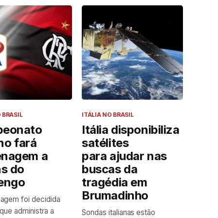
 BRASIL
ITÁLIA NO BRASIL
eonato
Itália disponibiliza
ano fará
satélites
nagem a
para ajudar nas
ns do
buscas da
engo
tragédia em
Brumadinho
agem foi decidida
 que administra a
Sondas italianas estão