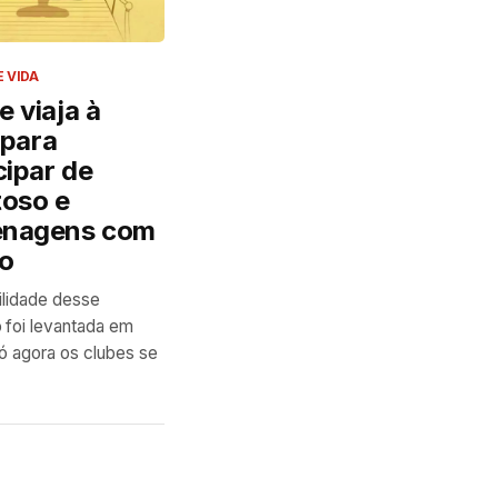
E VIDA
 viaja à
a para
cipar de
toso e
nagens com
no
ilidade desse
 foi levantada em
ó agora os clubes se