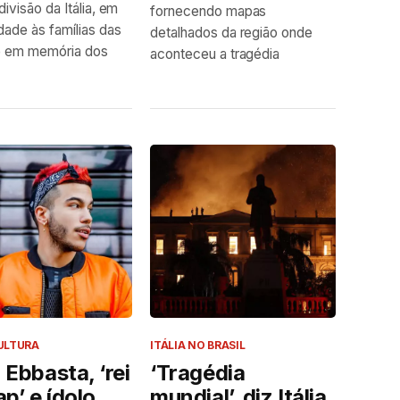
divisão da Itália, em
fornecendo mapas
edade às famílias das
detalhados da região onde
 e em memória dos
aconteceu a tragédia
ULTURA
ITÁLIA NO BRASIL
 Ebbasta, ‘rei
‘Tragédia
ap’ e ídolo
mundial’, diz Itália