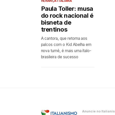
HERANÇA ITALIANA
Paula Toller: musa
do rock nacional é
bisneta de
trentinos
A cantora, que retorna aos
palcos com o Kid Abelha em
nova turnê, é mais uma ítalo-
brasileira de sucesso
Anuncie no Italiani