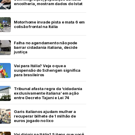
encolheria, mostram dados do Istat
Motorhome invade pista e mata 6 em
colisão frontal na Itália
Falha no agendamento não pode
barrar cidadania italiana, decide
justiça
Vai para Itália? Veja o que a
suspensão do Schengen significa
para brasileiros
Tribunal afasta regra da ‘cidadania
exclusivamente italiana’ em ação
entre Decreto Tajani e Lei 74
Garis italianos ajudam mulher a
recuperar bilhete de 1 milhão de
euros jogado no lixo
Vai dirigir na Itália? 5 itens que você