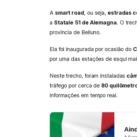
A
smart road
, ou seja,
estradas c
a
Statale
51 de Alemagna
. O trec
província de Belluno.
Ela foi inaugurada por ocasião do
C
por uma das estações de esqui mai
Neste trecho, foram instaladas
câm
tráfego por cerca de
80 quilômetr
informações em tempo real.
Ain