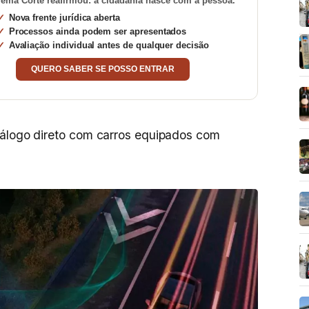
ema Corte reafirmou: a cidadania nasce com a pessoa.
Nova frente jurídica aberta
Processos ainda podem ser apresentados
Avaliação individual antes de qualquer decisão
QUERO SABER SE POSSO ENTRAR
iálogo direto com carros equipados com