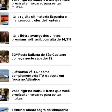
precisa ter no carro para evitar
multas
Itália rejeita ultimato da Espanha e
mantém controles de fronteira
Itália lidera avanço dos vinhos
premium no Brasil, com alta de 14,3%
33ª Festa Italiana de São Caetano
começa neste sábado (8)
Lufthansa vê TAP como
complemento da ITA e aposta em
força no Atlântico
Vai dirigir na Itália? 5 itens que você
precisa ter no carro para evitar
multas
Tribunal afasta regra da ‘cidadania