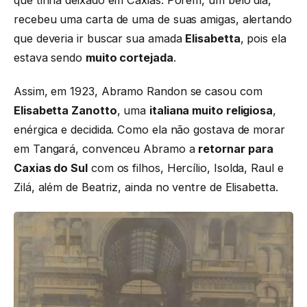
que tinha deixado em Caxias. Porém, um belo dia,
recebeu uma carta de uma de suas amigas, alertando
que deveria ir buscar sua amada
Elisabetta
, pois ela
estava sendo
muito cortejada
.
Assim, em 1923, Abramo Randon se casou com
Elisabetta Zanotto
, uma
italiana muito religiosa
,
enérgica e decidida. Como ela não gostava de morar
em Tangará, convenceu Abramo a
retornar para
Caxias do Sul
com os filhos, Hercílio, Isolda, Raul e
Zilá, além de Beatriz, ainda no ventre de Elisabetta.