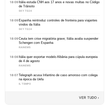
18:09
Itália estuda CNH aos 17 anos e novas multas no Código
de Trânsito
SKY TG24
18:09
Espanha reintroduz controles de fronteira para viajantes
vindos da Itália
SKY TG24
18:09
Ceuta tem crise migratória grave; Itália avalia suspender
Schengen com Espanha
RAINEWS
18:08
Itália quer exportar modelo Albânia para cúpula europeia
de 4 de agosto
RAINEWS
18:07
Telegraph acusa Infantino de caso amoroso com colega
na época da Uefa
IL TEMPO
VER TUDO ›