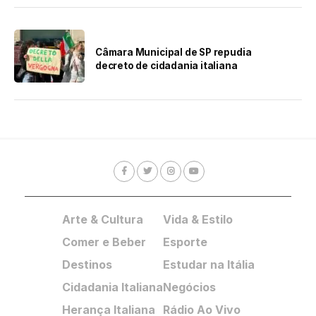
Câmara Municipal de SP repudia
decreto de cidadania italiana
Arte & Cultura
Vida & Estilo
Comer e Beber
Esporte
Destinos
Estudar na Itália
Cidadania Italiana
Negócios
Herança Italiana
Rádio Ao Vivo