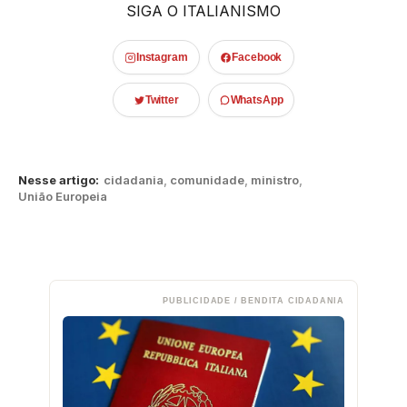
SIGA O ITALIANISMO
Instagram
Facebook
Twitter
WhatsApp
Nesse artigo:
cidadania
,
comunidade
,
ministro
,
União Europeia
PUBLICIDADE / BENDITA CIDADANIA