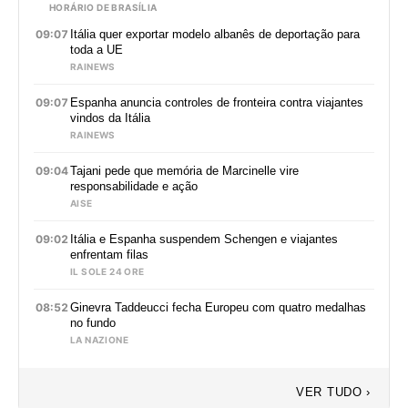
HORÁRIO DE BRASÍLIA
09:07
Itália quer exportar modelo albanês de deportação para
toda a UE
RAINEWS
09:07
Espanha anuncia controles de fronteira contra viajantes
vindos da Itália
RAINEWS
09:04
Tajani pede que memória de Marcinelle vire
responsabilidade e ação
AISE
09:02
Itália e Espanha suspendem Schengen e viajantes
enfrentam filas
IL SOLE 24 ORE
08:52
Ginevra Taddeucci fecha Europeu com quatro medalhas
no fundo
LA NAZIONE
VER TUDO ›