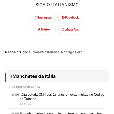
SIGA O ITALIANISMO
Instagram
Facebook
Twitter
WhatsApp
Nesse artigo:
Cidadania italiana
,
Rodrigo Faro
Manchetes da Itália
HORÁRIO DE BRASÍLIA
18:09
Itália estuda CNH aos 17 anos e novas multas no Código
de Trânsito
SKY TG24
18:09
Espanha reintroduz controles de fronteira para viajantes