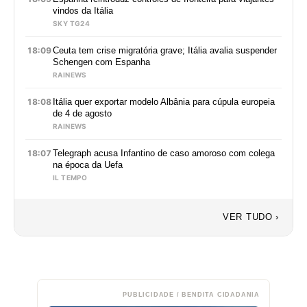
vindos da Itália
SKY TG24
18:09
Ceuta tem crise migratória grave; Itália avalia suspender
Schengen com Espanha
RAINEWS
18:08
Itália quer exportar modelo Albânia para cúpula europeia
de 4 de agosto
RAINEWS
18:07
Telegraph acusa Infantino de caso amoroso com colega
na época da Uefa
IL TEMPO
VER TUDO ›
PUBLICIDADE / BENDITA CIDADANIA