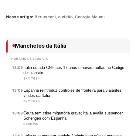
Nesse artigo:
Berlusconi
,
eleição
,
Georgia Meloni
Manchetes da Itália
HORÁRIO DE BRASÍLIA
18:09
Itália estuda CNH aos 17 anos e novas multas no Código
de Trânsito
SKY TG24
18:09
Espanha reintroduz controles de fronteira para viajantes
vindos da Itália
SKY TG24
18:09
Ceuta tem crise migratória grave; Itália avalia suspender
Schengen com Espanha
RAINEWS
18:08
Itália quer exportar modelo Albânia para cúpula europeia