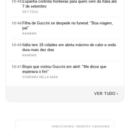
10:46
Espanha controla fronteiras para quem vem da Itália até
7 de setembro
SKY TG24
10:46
Filha de Guccini se despede no funeral: "Boa viagem,
pai"
RAINEWS
10:45
Itália tem 19 cidades em alerta máximo de calor e onda
dura mais dez dias
RAINEWS
10:41
Bispo que visitou Guccini em abril: "Me disse que
esperava o fim"
CORRIERE DELLA SERA
VER TUDO ›
PUBLICIDADE / BENDITA CIDADANIA