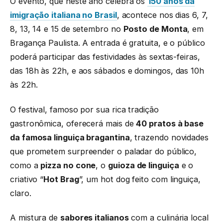
O evento, que neste ano celebra os
150 anos da
imigração italiana no Brasil
, acontece nos dias 6, 7,
8, 13, 14 e 15 de setembro no
Posto de Monta
, em
Bragança Paulista. A entrada é gratuita, e o público
poderá participar das festividades às sextas-feiras,
das 18h às 22h, e aos sábados e domingos, das 10h
às 22h.
O festival, famoso por sua rica tradição
gastronômica, oferecerá mais de
40 pratos à base
da famosa linguiça bragantina
, trazendo novidades
que prometem surpreender o paladar do público,
como a
pizza no cone
, o
guioza de linguiça
e o
criativo “
Hot Brag
”, um hot dog feito com linguiça,
claro.
A mistura de
sabores italianos
com a culinária local