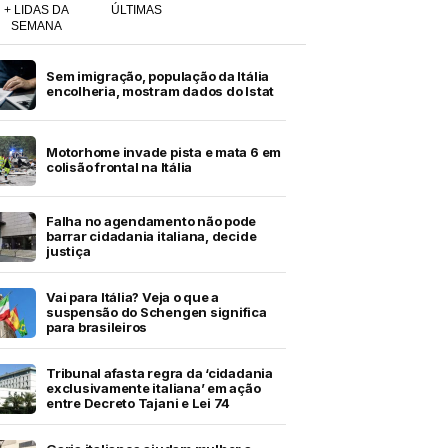
+ LIDAS DA
ÚLTIMAS
SEMANA
Sem imigração, população da Itália
encolheria, mostram dados do Istat
Motorhome invade pista e mata 6 em
colisão frontal na Itália
Falha no agendamento não pode
barrar cidadania italiana, decide
justiça
Vai para Itália? Veja o que a
suspensão do Schengen significa
para brasileiros
Tribunal afasta regra da ‘cidadania
exclusivamente italiana’ em ação
entre Decreto Tajani e Lei 74