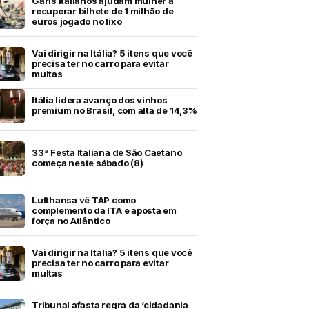
Garis italianos ajudam mulher a
recuperar bilhete de 1 milhão de
euros jogado no lixo
Vai dirigir na Itália? 5 itens que você
precisa ter no carro para evitar
multas
Itália lidera avanço dos vinhos
premium no Brasil, com alta de 14,3%
33ª Festa Italiana de São Caetano
começa neste sábado (8)
Lufthansa vê TAP como
complemento da ITA e aposta em
força no Atlântico
Vai dirigir na Itália? 5 itens que você
precisa ter no carro para evitar
multas
Tribunal afasta regra da ‘cidadania