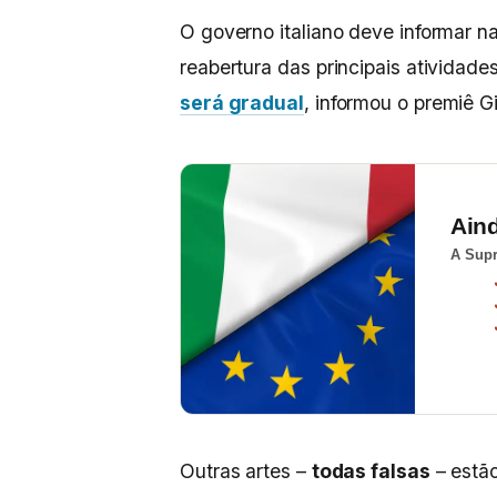
O governo italiano deve informar 
reabertura das principais atividade
será gradual
, informou o premiê G
Ain
A Supr
Outras artes –
todas falsas
– estã