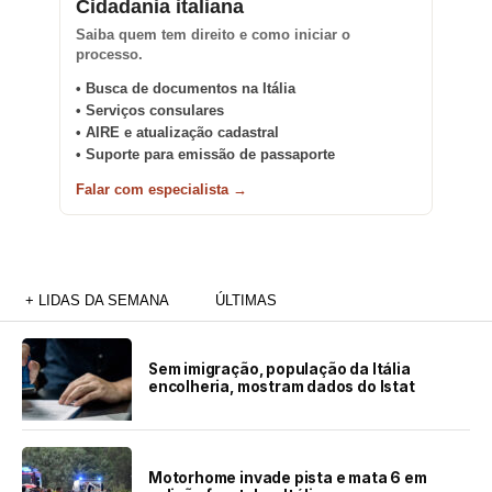
Cidadania italiana
IL SOLE 24 ORE
Saiba quem tem direito e como iniciar o
processo.
• Busca de documentos na Itália
• Serviços consulares
• AIRE e atualização cadastral
• Suporte para emissão de passaporte
Falar com especialista →
+ LIDAS DA SEMANA
ÚLTIMAS
Sem imigração, população da Itália
encolheria, mostram dados do Istat
Motorhome invade pista e mata 6 em