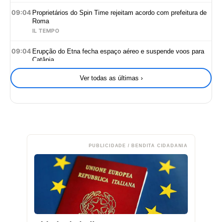
09:04
Proprietários do Spin Time rejeitam acordo com prefeitura de
Roma
IL TEMPO
09:04
Erupção do Etna fecha espaço aéreo e suspende voos para
Catânia
IL FATTO QUOTIDIANO
Ver todas as últimas ›
09:03
Jovem de 16 anos é atingido por raio durante passeio
escoteiro perto de Roma
IL FATTO QUOTIDIANO
09:03
Governo Meloni cria dress code para funcionários do Palácio
Chigi
OPEN ONLINE
PUBLICIDADE / BENDITA CIDADANIA
09:03
Gentiloni critica oposição italiana por falhar em teste sobre
Ucrânia e defesa europeia
OPEN ONLINE
09:02
Grupo Ion de Pignataro atrasou aluguéis na Austrália,
Alemanha e EUA