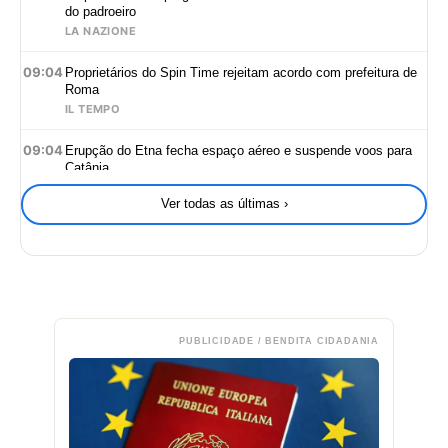
do padroeiro
LA NAZIONE
09:04
Proprietários do Spin Time rejeitam acordo com prefeitura de
Roma
IL TEMPO
09:04
Erupção do Etna fecha espaço aéreo e suspende voos para
Catânia
IL FATTO QUOTIDIANO
Ver todas as últimas ›
09:03
Jovem de 16 anos é atingido por raio durante passeio
escoteiro perto de Roma
IL FATTO QUOTIDIANO
09:03
Governo Meloni cria dress code para funcionários do Palácio
Chigi
OPEN ONLINE
PUBLICIDADE / BENDITA CIDADANIA
09:03
Gentiloni critica oposição italiana por falhar em teste sobre
Ucrânia e defesa europeia
OPEN ONLINE