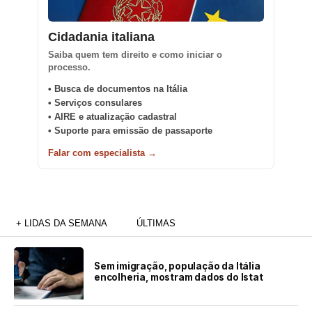
09:02
Grupo Ion de Pignataro atrasou aluguéis na Austrália,
Alemanha e EUA
Cidadania italiana
IL SOLE 24 ORE
Saiba quem tem direito e como iniciar o
processo.
• Busca de documentos na Itália
• Serviços consulares
• AIRE e atualização cadastral
• Suporte para emissão de passaporte
Falar com especialista →
+ LIDAS DA SEMANA
ÚLTIMAS
Sem imigração, população da Itália
encolheria, mostram dados do Istat