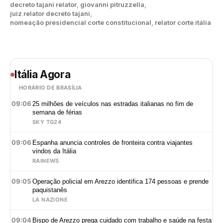
decreto tajani relator
,
giovanni pitruzzella
,
juiz relator decreto tajani
,
nomeação presidencial corte constitucional
,
relator corte itália
Itália Agora
HORÁRIO DE BRASÍLIA
09:06
25 milhões de veículos nas estradas italianas no fim de
semana de férias
SKY TG24
09:06
Espanha anuncia controles de fronteira contra viajantes
vindos da Itália
RAINEWS
09:05
Operação policial em Arezzo identifica 174 pessoas e prende
paquistanês
LA NAZIONE
09:04
Bispo de Arezzo prega cuidado com trabalho e saúde na festa