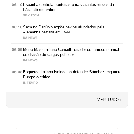
06:10
Espanha controla fronteiras para viajantes vindos da
Itália até setembro
SKY TG24
06:10
Seca no Danúbio expõe navios afundados pela
Alemanha nazista em 1944
RAINEWS
06:09
Morre Massimiliano Cencelli, criador do famoso manual
de divisão de cargos políticos
RAINEWS
06:08
Esquerda italiana isolada ao defender Sánchez enquanto
Europa o critica
IL TEMPO
VER TUDO ›
PUBLICIDADE / BENDITA CIDADANIA