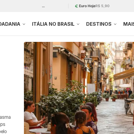
…
Euro Hoje
R$ 5,90
DADANIA
ITÁLIA NO BRASIL
DESTINOS
MAI
ntasma
ips
pelo