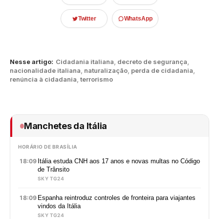
Twitter
WhatsApp
Nesse artigo:
Cidadania italiana
,
decreto de segurança
,
nacionalidade italiana
,
naturalização
,
perda de cidadania
,
renúncia à cidadania
,
terrorismo
Manchetes da Itália
HORÁRIO DE BRASÍLIA
18:09
Itália estuda CNH aos 17 anos e novas multas no Código
de Trânsito
SKY TG24
18:09
Espanha reintroduz controles de fronteira para viajantes
vindos da Itália
SKY TG24