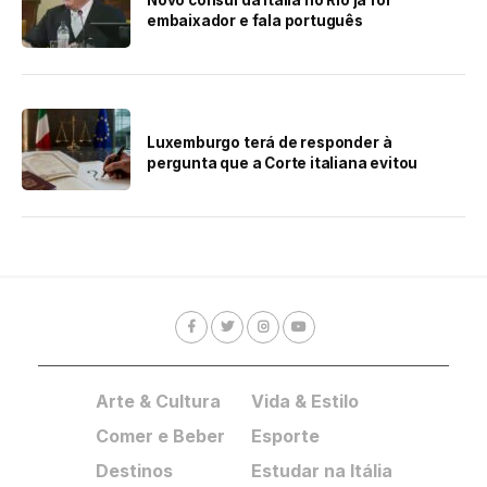
Novo cônsul da Itália no Rio já foi
embaixador e fala português
Luxemburgo terá de responder à
pergunta que a Corte italiana evitou
Arte & Cultura
Vida & Estilo
Comer e Beber
Esporte
Destinos
Estudar na Itália