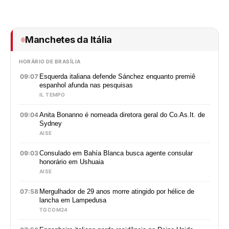
Manchetes da Itália
HORÁRIO DE BRASÍLIA
09:07
Esquerda italiana defende Sánchez enquanto premiê
espanhol afunda nas pesquisas
IL TEMPO
09:04
Anita Bonanno é nomeada diretora geral do Co.As.It. de
Sydney
AISE
09:03
Consulado em Bahía Blanca busca agente consular
honorário em Ushuaia
AISE
07:58
Mergulhador de 29 anos morre atingido por hélice de
lancha em Lampedusa
TGCOM24