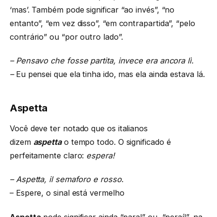
‘mas’. Também pode significar “ao invés”, “no
entanto”, “em vez disso”, “em contrapartida”, “pelo
contrário” ou “por outro lado”.
– Pensavo che fosse partita, invece era ancora lì.
–
Eu pensei que ela tinha ido, mas ela ainda estava lá.
Aspetta
Você deve ter notado que os italianos
dizem
aspetta
o tempo todo. O significado é
perfeitamente claro:
espera!
–
Aspetta, il semaforo e rosso
.
– Espere, o sinal está vermelho
Aspetta
pode significar ainda “para!” ou, “peraí!”, na