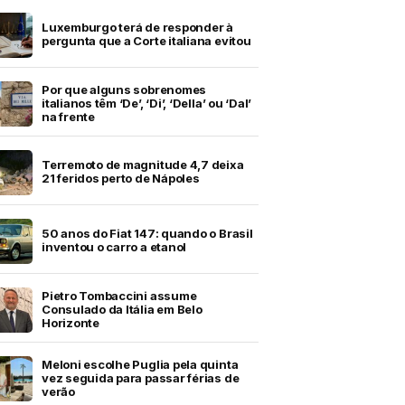
Luxemburgo terá de responder à
pergunta que a Corte italiana evitou
Por que alguns sobrenomes
italianos têm ‘De’, ‘Di’, ‘Della’ ou ‘Dal’
na frente
Terremoto de magnitude 4,7 deixa
21 feridos perto de Nápoles
50 anos do Fiat 147: quando o Brasil
inventou o carro a etanol
Pietro Tombaccini assume
Consulado da Itália em Belo
Horizonte
Meloni escolhe Puglia pela quinta
vez seguida para passar férias de
verão