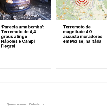
‘Parecia uma bomba’:
Terremoto de
Terremoto de 4,4
magnitude 4.0
graus atinge
assusta moradores
Nápoles e Campi
em Molise, na Itália
Flegrei
smo
Quem somos
Cidadania