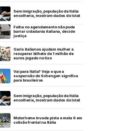
Sem imigração, população da Itália
encolheria, mostram dados do Istat
Falha no agendamento não pode
barrar cidadania italiana, decide
justiça
Garis italianos ajudam mulher a
recuperar bilhete de 1 milhão de
euros jogado no lixo
Vai para Itália? Veja o que a
suspensão do Schengen significa
para brasileiros
Sem imigração, população da Itália
encolheria, mostram dados do Istat
Motorhome invade pista e mata 6 em
colisão frontal na Itália