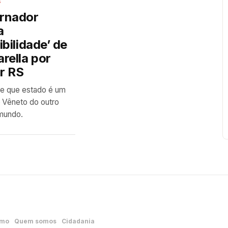
S
rnador
a
ibilidade’ de
rella por
ar RS
se que estado é um
 Vêneto do outro
 mundo.
smo
Quem somos
Cidadania