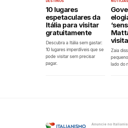
DESTINOS
NOTÍCIA
10 lugares
Gove
espetaculares da
elogi
Itália para visitar
‘sens
gratuitamente
Matta
visit
Descubra a Itália sem gastar:
10 lugares imperdíveis que se
Zaia dis
pode visitar sem precisar
pequeno
pagar.
lado do
Anuncie no Italiani