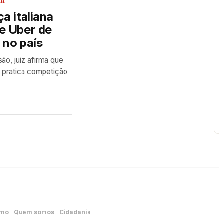
IA
ça italiana
e Uber de
 no país
ão, juiz afirma que
 pratica competição
smo
Quem somos
Cidadania