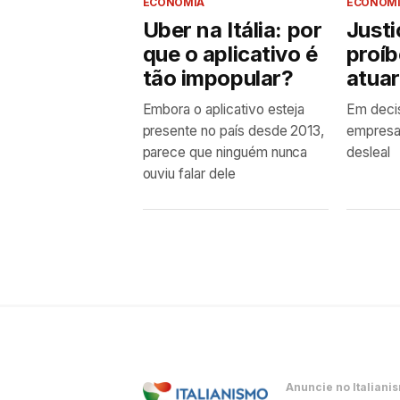
ECONOMIA
ECONOM
Uber na Itália: por
Justi
que o aplicativo é
proíb
tão impopular?
atuar
Embora o aplicativo esteja
Em decis
presente no país desde 2013,
empresa
parece que ninguém nunca
desleal
ouviu falar dele
Anuncie no Italiani