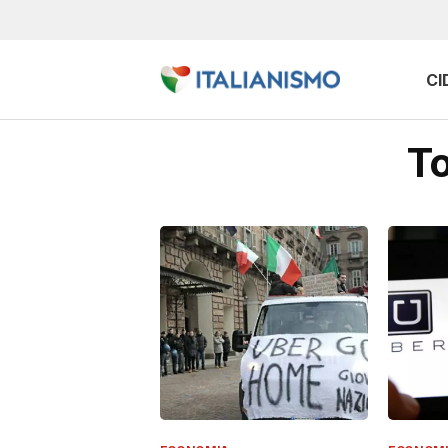
CI
To