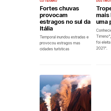
COTIDIANO
DESTINO
Fortes chuvas
Trope
provocam
mais 
estragos no sul da
uma p
Itália
Conheci
Tirreno"
Temporal inundou estradas e
foi eleit
provocou estragos mas
2021".
cidades turísticas