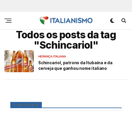
Todos os posts da tag
"Schincariol"
HERANÇA ITALIANA
Schincariol, patrono da Itubaína e da
cerveja que ganhou nome italiano
PUBLICIDADE