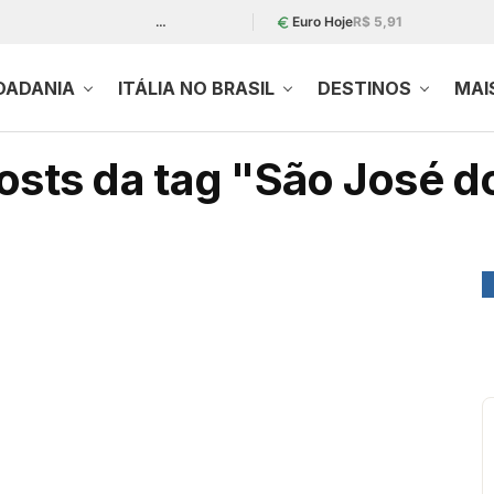
…
Euro Hoje
R$ 5,91
DADANIA
ITÁLIA NO BRASIL
DESTINOS
MAI
osts da tag "São José do