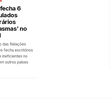
A
a fecha 6
ulados
rários
asmas’ no
l
io das Relações
es fecha escritórios
e ineficientes no
 em outros países