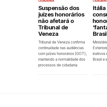
CIDADANIA
CIDADANI
Suspensão dos
Itáli
juízes honorários
cons
não afetará o
hono
Tribunal de
‘fant
Veneza
Brasi
Tribunal de Veneza confirma
Ministér
continuidade nas audiências
Exterior
com juízes honorários (GOT),
inativos 
mantendo a normalidade dos
Brasil e
processos de cidadania