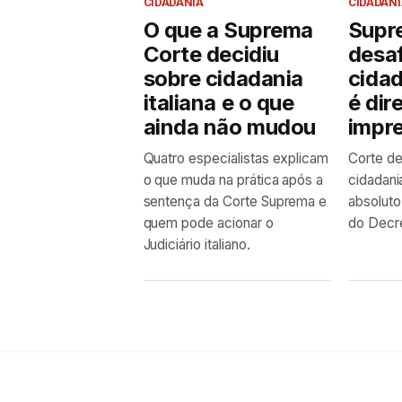
CIDADANIA
CIDADANI
O que a Suprema
Supr
Corte decidiu
desaf
sobre cidadania
cidad
italiana e o que
é dir
ainda não mudou
impre
Quatro especialistas explicam
Corte de
o que muda na prática após a
cidadani
sentença da Corte Suprema e
absoluto
quem pode acionar o
do Decre
Judiciário italiano.