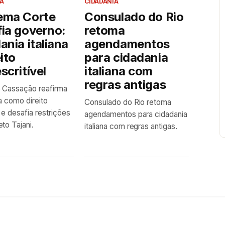
A
CIDADANIA
ema Corte
Consulado do Rio
ia governo:
retoma
ania italiana
agendamentos
eito
para cidadania
scritível
italiana com
regras antigas
 Cassação reafirma
a como direito
Consulado do Rio retoma
 e desafia restrições
agendamentos para cidadania
to Tajani.
italiana com regras antigas.