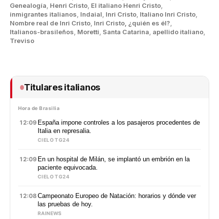
Genealogía
,
Henri Cristo
,
El italiano Henri Cristo
,
inmigrantes italianos
,
Indaial
,
Inri Cristo
,
Italiano Inri Cristo
,
Nombre real de Inri Cristo
,
Inri Cristo, ¿quién es él?
,
Italianos-brasileños
,
Moretti
,
Santa Catarina
,
apellido italiano
,
Treviso
Titulares italianos
Hora de Brasilia
12:09
España impone controles a los pasajeros procedentes de
Italia en represalia.
CIELO TG24
12:09
En un hospital de Milán, se implantó un embrión en la
paciente equivocada.
CIELO TG24
12:08
Campeonato Europeo de Natación: horarios y dónde ver
las pruebas de hoy.
RAINEWS