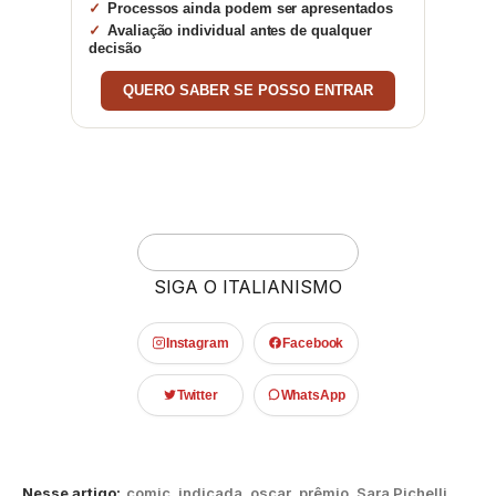
Processos ainda podem ser apresentados
Avaliação individual antes de qualquer
decisão
QUERO SABER SE POSSO ENTRAR
SIGA O ITALIANISMO
Instagram
Facebook
Twitter
WhatsApp
Nesse artigo:
comic
,
indicada
,
oscar
,
prêmio
,
Sara Pichelli