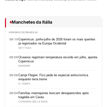
Manchetes da Itália
HORÁRIO DE BRASÍLIA
06:10
Copernicus: junho-julho de 2026 foram os mais quentes
já registrados na Europa Ocidental
SKY TG24
06:09
Oceanos registram temperatura recorde em julho, aponta
Copernicus
RAINEWS
06:08
Campi Flegrei: Fico pede lei especial antissísmica
enquanto terra treme
IL TEMPO
06:04
Famílias marroquinas buscam desaparecidos após
tragédia em Ceuta
CORRIERE DELLA SERA