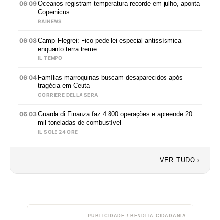
06:09
Oceanos registram temperatura recorde em julho, aponta
Copernicus
RAINEWS
06:08
Campi Flegrei: Fico pede lei especial antissísmica
enquanto terra treme
IL TEMPO
06:04
Famílias marroquinas buscam desaparecidos após
tragédia em Ceuta
CORRIERE DELLA SERA
06:03
Guarda di Finanza faz 4.800 operações e apreende 20
mil toneladas de combustível
IL SOLE 24 ORE
VER TUDO ›
PUBLICIDADE / BENDITA CIDADANIA