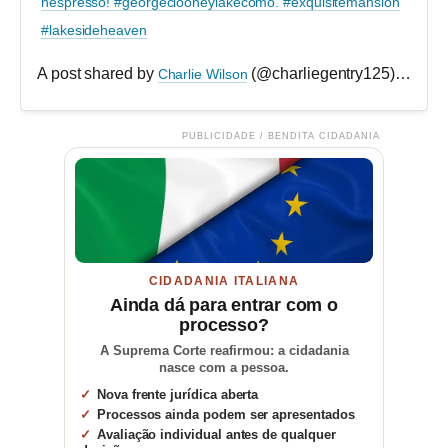
nespresso! #georgeclooneylakecomo. #exquisitemansion
#lakesideheaven
A post shared by
(@charliegentry125) on
Charlie Wilson
Sep
PUBLICIDADE / BENDITA CIDADANIA
CIDADANIA ITALIANA
Ainda dá para entrar com o
processo?
A Suprema Corte reafirmou: a cidadania
nasce com a pessoa.
Nova frente jurídica aberta
Processos ainda podem ser apresentados
Avaliação individual antes de qualquer