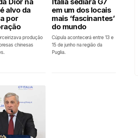
da Dior na
Itália sediará G7
 é alvo da
em um dos locais
ça por
mais ‘fascinantes’
oração
do mundo
rceirizava produção
Cúpula acontecerá entre 13 e
resas chinesas
15 de junho na região da
es.
Puglia.