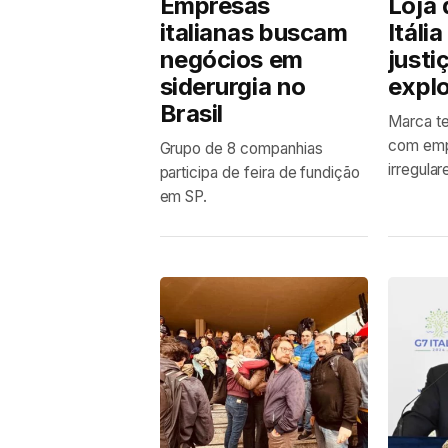
Empresas
Loja 
italianas buscam
Itália
negócios em
justi
siderurgia no
expl
Brasil
Marca te
com emp
Grupo de 8 companhias
irregular
participa de feira de fundição
em SP.