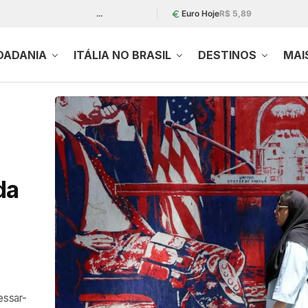
…
Euro Hoje
R$ 5,89
DADANIA
ITÁLIA NO BRASIL
DESTINOS
MAI
da
essar-