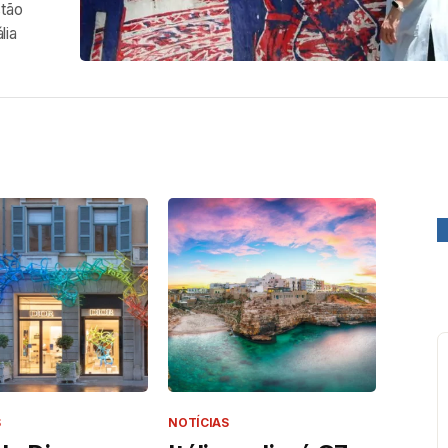
stão
lia
S
NOTÍCIAS