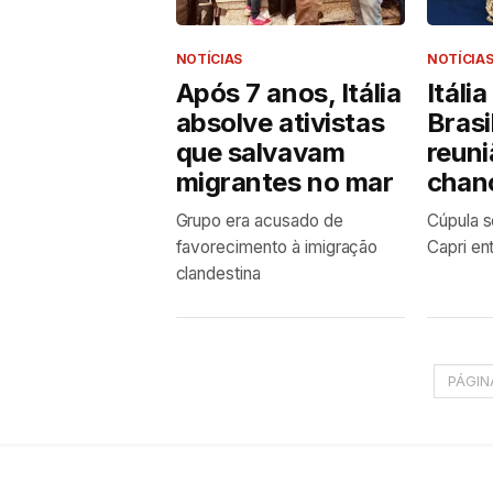
NOTÍCIAS
NOTÍCIA
Após 7 anos, Itália
Itáli
absolve ativistas
Brasi
que salvavam
reuni
migrantes no mar
chan
Grupo era acusado de
Cúpula s
favorecimento à imigração
Capri ent
clandestina
PÁGIN