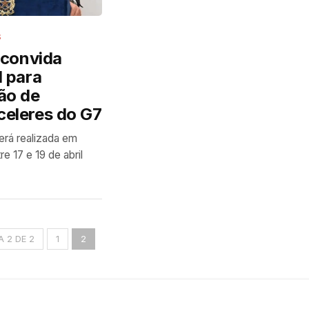
S
a convida
l para
ão de
celeres do G7
erá realizada em
re 17 e 19 de abril
A 2 DE 2
1
2