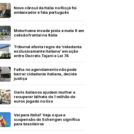
Novo cônsul da Itália no Rio já foi
embaixador e fala português
Motorhome invade pista e mata 6 em
colisão frontal na Itália
Tribunal afasta regra da ‘cidadania
exclusivamente italiana’ em ação
entre Decreto Tajani e Lei 74
Falha no agendamento não pode
barrar cidadania italiana, decide
justiça
Garis italianos ajudam mulher a
recuperar bilhete de 1 milhão de
euros jogado no lixo
Vai para Itália? Veja o que a
suspensão do Schengen significa
para brasileiros