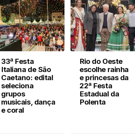
33ª Festa
Rio do Oeste
Italiana de São
escolhe rainha
Caetano: edital
e princesas da
seleciona
22ª Festa
grupos
Estadual da
musicais, dança
Polenta
e coral