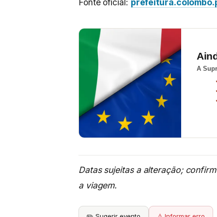
Fonte oficial:
prefeitura.colombo.
Ain
A Supr
Datas sujeitas a alteração; confir
a viagem.
✏️ Sugerir evento
⚠️ Informar erro