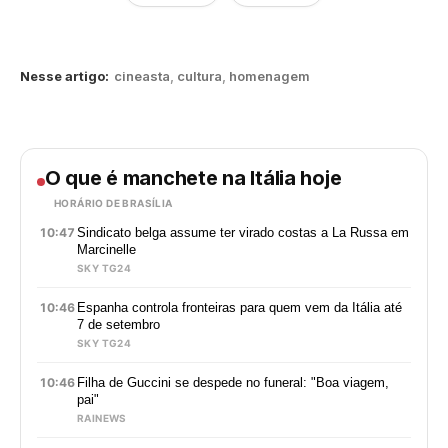
Nesse artigo:
cineasta
,
cultura
,
homenagem
O que é manchete na Itália hoje
HORÁRIO DE BRASÍLIA
10:47
Sindicato belga assume ter virado costas a La Russa em
Marcinelle
SKY TG24
10:46
Espanha controla fronteiras para quem vem da Itália até
7 de setembro
SKY TG24
10:46
Filha de Guccini se despede no funeral: "Boa viagem,
pai"
RAINEWS