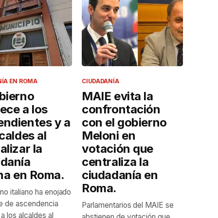
NÍA EN ROMA
CIUDADANÍA
bierno
MAIE evita la
ece a los
confrontación
endientes y a
con el gobierno
lcaldes al
Meloni en
alizar la
votación que
adanía
centraliza la
ana en Roma.
ciudadanía en
Roma.
no italiano ha enojado
te de ascendencia
Parlamentarios del MAIE se
y a los alcaldes al
abstienen de votación que