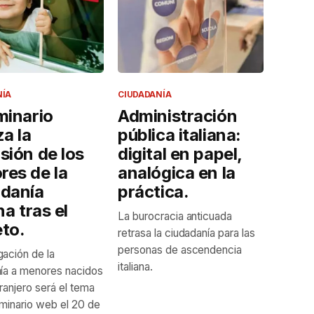
NÍA
CIUDADANÍA
minario
Administración
za la
pública italiana:
sión de los
digital en papel,
es de la
analógica en la
adanía
práctica.
na tras el
La burocracia anticuada
to.
retrasa la ciudadanía para las
personas de ascendencia
ación de la
italiana.
ía a menores nacidos
tranjero será el tema
minario web el 20 de