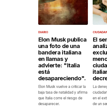
DIARIO
CIUDADA
Elon Musk publica
El se
una foto de una
anali
bandera italiana
exclu
en llamas y
menor
advierte: "Italia
ciud
está
italia
desapareciendo".
decre
Elon Musk vuelve a criticar la
La deneg
baja tasa de natalidad y afirma
ciudadan
que Italia corre el riesgo de
en el ex
desaparecer.
de un se