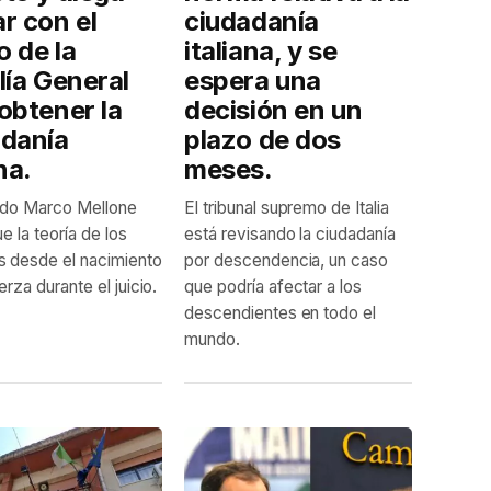
r con el
ciudadanía
 de la
italiana, y se
lía General
espera una
obtener la
decisión en un
adanía
plazo de dos
na.
meses.
ado Marco Mellone
El tribunal supremo de Italia
e la teoría de los
está revisando la ciudadanía
 desde el nacimiento
por descendencia, un caso
rza durante el juicio.
que podría afectar a los
descendientes en todo el
mundo.