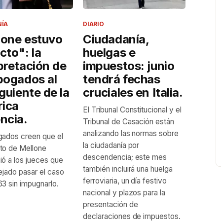
NÍA
DIARIO
lone estuvo
Ciudadanía,
cto": la
huelgas e
pretación de
impuestos: junio
bogados al
tendrá fechas
iguiente de la
cruciales en Italia.
rica
El Tribunal Constitucional y el
ncia.
Tribunal de Casación están
analizando las normas sobre
ados creen que el
la ciudadanía por
to de Mellone
descendencia; este mes
ó a los jueces que
también incluirá una huelga
ejado pasar el caso
ferroviaria, un día festivo
3 sin impugnarlo.
nacional y plazos para la
presentación de
declaraciones de impuestos.