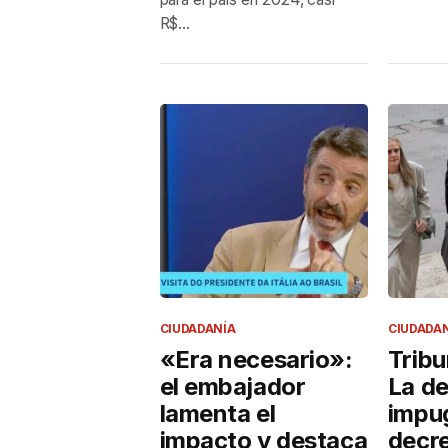
R$...
CIUDADANÍA
CIUDADA
«Era necesario»:
Trib
el embajador
La d
lamenta el
impu
impacto y destaca
decre