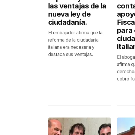
las ventajas de la
conta
nueva ley de
apoyo
ciudadanía.
Fisca
para 
El embajador afirma que la
ciud
reforma de la ciudadanía
italia
italiana era necesaria y
destaca sus ventajas.
El abog
afirma qu
derechos
cobró fue