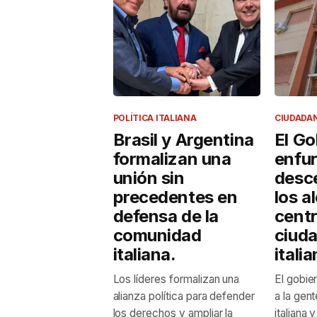
POLÍTICA ITALIANA
CIUDADA
Brasil y Argentina
El Go
formalizan una
enfur
unión sin
desc
precedentes en
los a
defensa de la
centr
comunidad
ciud
italiana.
itali
Los líderes formalizan una
El gobier
alianza política para defender
a la gen
los derechos y ampliar la
italiana 