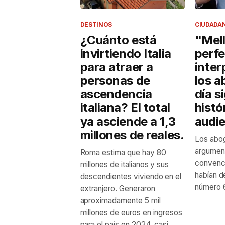
DESTINOS
CIUDADA
¿Cuánto está
"Mel
invirtiendo Italia
perfe
para atraer a
inter
personas de
los a
ascendencia
día s
italiana? El total
histó
ya asciende a 1,3
audie
millones de reales.
Los abog
argumen
Roma estima que hay 80
convenci
millones de italianos y sus
habían d
descendientes viviendo en el
número 6
extranjero. Generaron
aproximadamente 5 mil
millones de euros en ingresos
para el país en 2024, casi