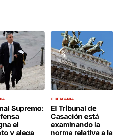
NÍA
CIUDADANÍA
unal Supremo:
El Tribunal de
efensa
Casación está
gna el
examinando la
to y alega
norma relativa a la